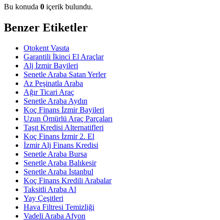
Bu konuda
0
içerik bulundu.
Benzer Etiketler
Otokent Vasıta
Garantili İkinci El Araçlar
Alj İzmir Bayileri
Senetle Araba Satan Yerler
Az Peşinatla Araba
Ağır Ticari Araç
Senetle Araba Aydın
Koç Finans İzmir Bayileri
Uzun Ömürlü Araç Parçaları
Taşıt Kredisi Alternatifleri
Koç Finans İzmir 2. El
İzmir Alj Finans Kredisi
Senetle Araba Bursa
Senetle Araba Balıkesir
Senetle Araba İstanbul
Koç Finans Kredili Arabalar
Taksitli Araba Al
Yay Çeşitleri
Hava Filtresi Temizliği
Vadeli Araba Afyon