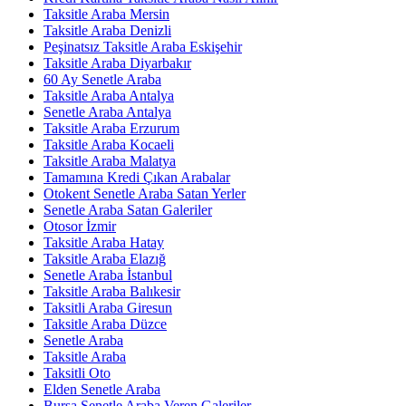
Taksitle Araba Mersin
Taksitle Araba Denizli
Peşinatsız Taksitle Araba Eskişehir
Taksitle Araba Diyarbakır
60 Ay Senetle Araba
Taksitle Araba Antalya
Senetle Araba Antalya
Taksitle Araba Erzurum
Taksitle Araba Kocaeli
Taksitle Araba Malatya
Tamamına Kredi Çıkan Arabalar
Otokent Senetle Araba Satan Yerler
Senetle Araba Satan Galeriler
Otosor İzmir
Taksitle Araba Hatay
Taksitle Araba Elazığ
Senetle Araba İstanbul
Taksitle Araba Balıkesir
Taksitli Araba Giresun
Taksitle Araba Düzce
Senetle Araba
Taksitle Araba
Taksitli Oto
Elden Senetle Araba
Bursa Senetle Araba Veren Galeriler