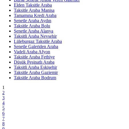
Elden Taksitle Araba
Taksitle Araba Manisa
Tamamına Kredi Araba
Senetle Araba Aydın
Taksitle Araba Bolu
Senetle Araba Alanya
Taksitli Araba Nevsehir
Lüleburgaz Taksitle Araba
Senetle Galeriden Araba
Vadeli Araba Afyon
Taksitle Araba Fethiye
Düşük Peşinatlı Araba
Taksitli Araba Eskişehir
Taksitle Araba Gaziemir
Taksitle Araba Bodrum
1
2
3
4
5
6
7
8
9