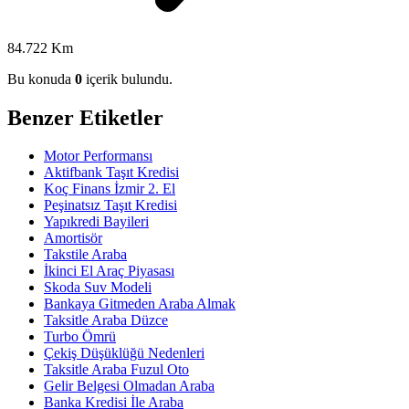
84.722 Km
Bu konuda
0
içerik bulundu.
Benzer Etiketler
Motor Performansı
Aktifbank Taşıt Kredisi
Koç Finans İzmir 2. El
Peşinatsız Taşıt Kredisi
Yapıkredi Bayileri
Amortisör
Takstile Araba
İkinci El Araç Piyasası
Skoda Suv Modeli
Bankaya Gitmeden Araba Almak
Taksitle Araba Düzce
Turbo Ömrü
Çekiş Düşüklüğü Nedenleri
Taksitle Araba Fuzul Oto
Gelir Belgesi Olmadan Araba
Banka Kredisi İle Araba