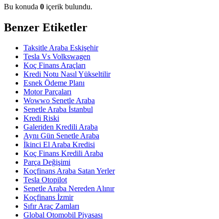
Bu konuda
0
içerik bulundu.
Benzer Etiketler
Taksitle Araba Eskişehir
Tesla Vs Volkswagen
Koç Finans Araçları
Kredi Notu Nasıl Yükseltilir
Esnek Ödeme Planı
Motor Parçaları
Wowwo Senetle Araba
Senetle Araba İstanbul
Kredi Riski
Galeriden Kredili Araba
Aynı Gün Senetle Araba
İkinci El Araba Kredisi
Koç Finans Kredili Araba
Parça Değişimi
Koçfinans Araba Satan Yerler
Tesla Otopilot
Senetle Araba Nereden Alınır
Koçfinans İzmir
Sıfır Araç Zamları
Global Otomobil Piyasası