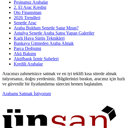
Peşinatsız Arabalar
2. El Araç Kredisi
Oto Finansman
2026 Trendleri
Senetle Araç
Araba Buldum Senetle Satar Mısın?
Antalya Senetle Araba Satışı Yapan Galeriler
Karlı Hava Sürüş Teknikleri
Bankaya Gitmeden Araba Almak
Parça Değişimi
Akü Bakımı
Aktifbank İzmir Şubeleri
Kredili Arabalar
Aracınızı zahmetsizce satmak ve en iyi teklifi kısa sürede almak
istiyorsanız, doğru yerdesiniz. Bilgilerinizi bırakın, aracınız için hızlı
ve güvenilir bir fiyatlandırma sürecini hemen başlatalım.
Arabamı Satmak İstiyorum