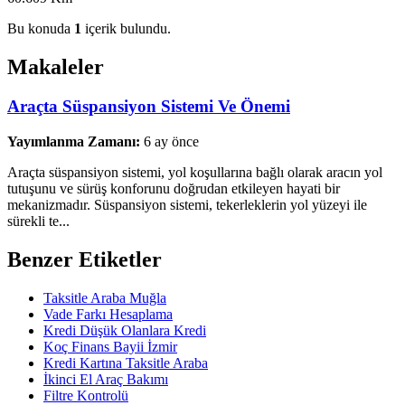
Bu konuda
1
içerik bulundu.
Makaleler
Araçta Süspansiyon Sistemi Ve Önemi
Yayımlanma Zamanı:
6 ay önce
Araçta süspansiyon sistemi, yol koşullarına bağlı olarak aracın yol
tutuşunu ve sürüş konforunu doğrudan etkileyen hayati bir
mekanizmadır. Süspansiyon sistemi, tekerleklerin yol yüzeyi ile
sürekli te...
Benzer Etiketler
Taksitle Araba Muğla
Vade Farkı Hesaplama
Kredi Düşük Olanlara Kredi
Koç Finans Bayii İzmir
Kredi Kartına Taksitle Araba
İkinci El Araç Bakımı
Filtre Kontrolü