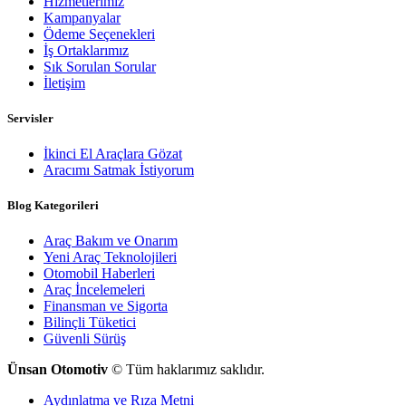
Hizmetlerimiz
Kampanyalar
Ödeme Seçenekleri
İş Ortaklarımız
Sık Sorulan Sorular
İletişim
Servisler
İkinci El Araçlara Gözat
Aracımı Satmak İstiyorum
Blog Kategorileri
Araç Bakım ve Onarım
Yeni Araç Teknolojileri
Otomobil Haberleri
Araç İncelemeleri
Finansman ve Sigorta
Bilinçli Tüketici
Güvenli Sürüş
Ünsan Otomotiv
© Tüm haklarımız saklıdır.
Aydınlatma ve Rıza Metni