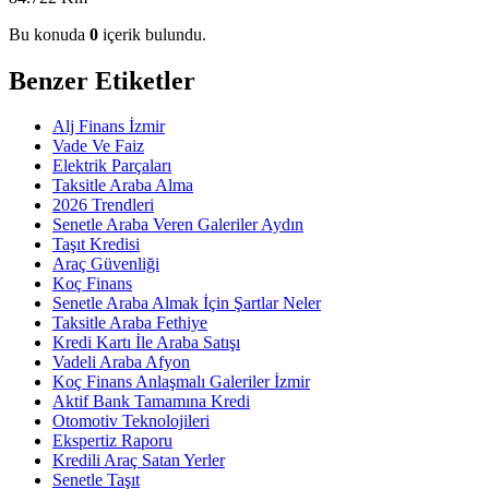
Bu konuda
0
içerik bulundu.
Benzer Etiketler
Alj Finans İzmir
Vade Ve Faiz
Elektrik Parçaları
Taksitle Araba Alma
2026 Trendleri
Senetle Araba Veren Galeriler Aydın
Taşıt Kredisi
Araç Güvenliği
Koç Finans
Senetle Araba Almak İçin Şartlar Neler
Taksitle Araba Fethiye
Kredi Kartı İle Araba Satışı
Vadeli Araba Afyon
Koç Finans Anlaşmalı Galeriler İzmir
Aktif Bank Tamamına Kredi
Otomotiv Teknolojileri
Ekspertiz Raporu
Kredili Araç Satan Yerler
Senetle Taşıt