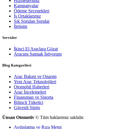
Hizmetlerimiz
Kampanyalar
Ödeme Seçenekleri
İş Ortaklarımız
Sık Sorulan Sorular
İletişim
Servisler
İkinci El Araçlara Gözat
Aracımı Satmak İstiyorum
Blog Kategorileri
Araç Bakım ve Onarım
Yeni Araç Teknolojileri
Otomobil Haberleri
Araç İncelemeleri
Finansman ve Sigorta
Bilinçli Tüketici
Güvenli Sürüş
Ünsan Otomotiv
© Tüm haklarımız saklıdır.
Aydınlatma ve Rıza Metni