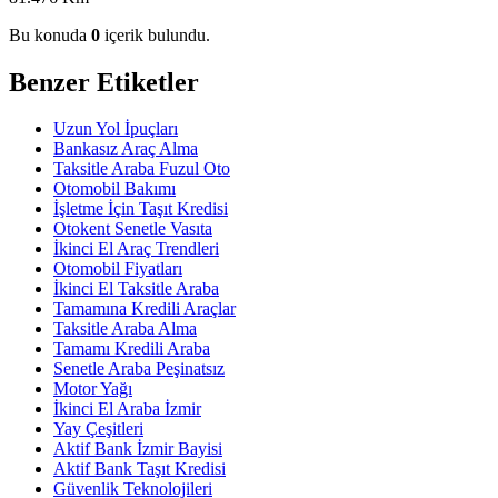
Bu konuda
0
içerik bulundu.
Benzer Etiketler
Uzun Yol İpuçları
Bankasız Araç Alma
Taksitle Araba Fuzul Oto
Otomobil Bakımı
İşletme İçin Taşıt Kredisi
Otokent Senetle Vasıta
İkinci El Araç Trendleri
Otomobil Fiyatları
İkinci El Taksitle Araba
Tamamına Kredili Araçlar
Taksitle Araba Alma
Tamamı Kredili Araba
Senetle Araba Peşinatsız
Motor Yağı
İkinci El Araba İzmir
Yay Çeşitleri
Aktif Bank İzmir Bayisi
Aktif Bank Taşıt Kredisi
Güvenlik Teknolojileri