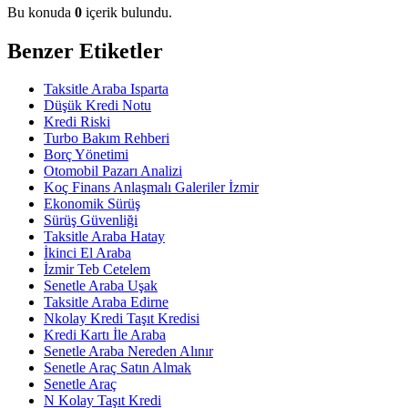
Bu konuda
0
içerik bulundu.
Benzer Etiketler
Taksitle Araba Isparta
Düşük Kredi Notu
Kredi Riski
Turbo Bakım Rehberi
Borç Yönetimi
Otomobil Pazarı Analizi
Koç Finans Anlaşmalı Galeriler İzmir
Ekonomik Sürüş
Sürüş Güvenliği
Taksitle Araba Hatay
İkinci El Araba
İzmir Teb Cetelem
Senetle Araba Uşak
Taksitle Araba Edirne
Nkolay Kredi Taşıt Kredisi
Kredi Kartı İle Araba
Senetle Araba Nereden Alınır
Senetle Araç Satın Almak
Senetle Araç
N Kolay Taşıt Kredi