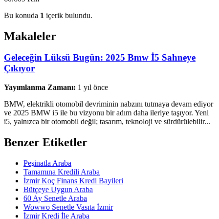
Bu konuda
1
içerik bulundu.
Makaleler
Geleceğin Lüksü Bugün: 2025 Bmw İ5 Sahneye
Çıkıyor
Yayımlanma Zamanı:
1 yıl önce
BMW, elektrikli otomobil devriminin nabzını tutmaya devam ediyor
ve 2025 BMW i5 ile bu vizyonu bir adım daha ileriye taşıyor. Yeni
i5, yalnızca bir otomobil değil; tasarım, teknoloji ve sürdürülebilir...
Benzer Etiketler
Peşinatla Araba
Tamamına Kredili Araba
İzmir Koç Finans Kredi Bayileri
Bütçeye Uygun Araba
60 Ay Senetle Araba
Wowwo Senetle Vasıta İzmir
İzmir Kredi İle Araba