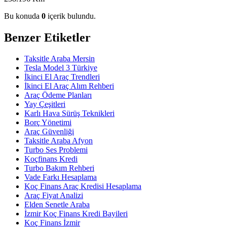
Bu konuda
0
içerik bulundu.
Benzer Etiketler
Taksitle Araba Mersin
Tesla Model 3 Türkiye
İkinci El Araç Trendleri
İkinci El Araç Alım Rehberi
Araç Ödeme Planları
Yay Çeşitleri
Karlı Hava Sürüş Teknikleri
Borç Yönetimi
Araç Güvenliği
Taksitle Araba Afyon
Turbo Ses Problemi
Koçfinans Kredi
Turbo Bakım Rehberi
Vade Farkı Hesaplama
Koç Finans Araç Kredisi Hesaplama
Araç Fiyat Analizi
Elden Senetle Araba
İzmir Koç Finans Kredi Bayileri
Koç Finans İzmir