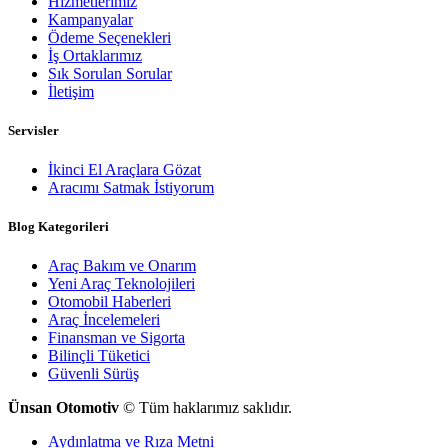
Hizmetlerimiz
Kampanyalar
Ödeme Seçenekleri
İş Ortaklarımız
Sık Sorulan Sorular
İletişim
Servisler
İkinci El Araçlara Gözat
Aracımı Satmak İstiyorum
Blog Kategorileri
Araç Bakım ve Onarım
Yeni Araç Teknolojileri
Otomobil Haberleri
Araç İncelemeleri
Finansman ve Sigorta
Bilinçli Tüketici
Güvenli Sürüş
Ünsan Otomotiv
© Tüm haklarımız saklıdır.
Aydınlatma ve Rıza Metni