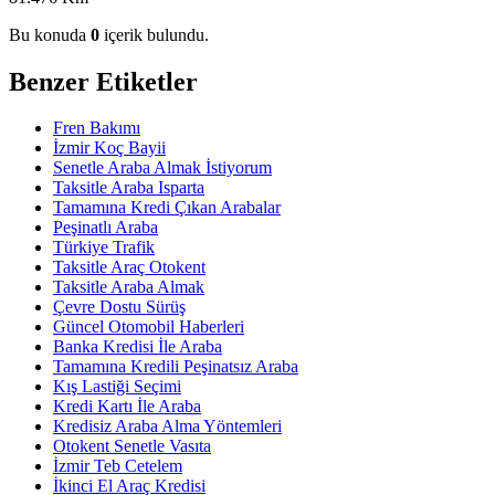
Bu konuda
0
içerik bulundu.
Benzer Etiketler
Fren Bakımı
İzmir Koç Bayii
Senetle Araba Almak İstiyorum
Taksitle Araba Isparta
Tamamına Kredi Çıkan Arabalar
Peşinatlı Araba
Türkiye Trafik
Taksitle Araç Otokent
Taksitle Araba Almak
Çevre Dostu Sürüş
Güncel Otomobil Haberleri
Banka Kredisi İle Araba
Tamamına Kredili Peşinatsız Araba
Kış Lastiği Seçimi
Kredi Kartı İle Araba
Kredisiz Araba Alma Yöntemleri
Otokent Senetle Vasıta
İzmir Teb Cetelem
İkinci El Araç Kredisi