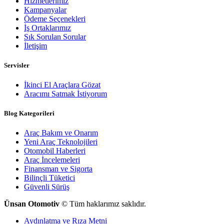
Hizmetlerimiz
Kampanyalar
Ödeme Seçenekleri
İş Ortaklarımız
Sık Sorulan Sorular
İletişim
Servisler
İkinci El Araçlara Gözat
Aracımı Satmak İstiyorum
Blog Kategorileri
Araç Bakım ve Onarım
Yeni Araç Teknolojileri
Otomobil Haberleri
Araç İncelemeleri
Finansman ve Sigorta
Bilinçli Tüketici
Güvenli Sürüş
Ünsan Otomotiv
© Tüm haklarımız saklıdır.
Aydınlatma ve Rıza Metni