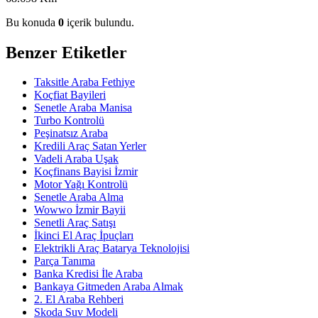
Bu konuda
0
içerik bulundu.
Benzer Etiketler
Taksitle Araba Fethiye
Koçfiat Bayileri
Senetle Araba Manisa
Turbo Kontrolü
Peşinatsız Araba
Kredili Araç Satan Yerler
Vadeli Araba Uşak
Koçfinans Bayisi İzmir
Motor Yağı Kontrolü
Senetle Araba Alma
Wowwo İzmir Bayii
Senetli Araç Satışı
İkinci El Araç İpuçları
Elektrikli Araç Batarya Teknolojisi
Parça Tanıma
Banka Kredisi İle Araba
Bankaya Gitmeden Araba Almak
2. El Araba Rehberi
Skoda Suv Modeli