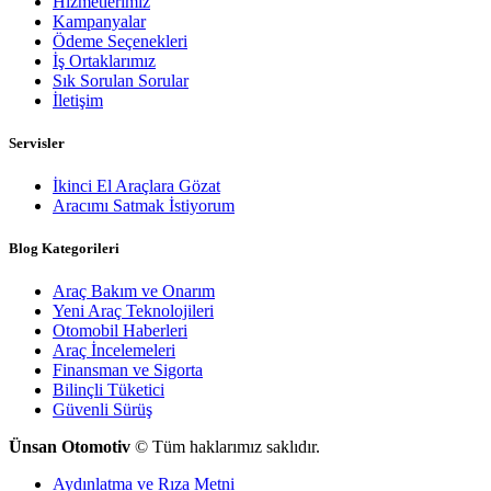
Hizmetlerimiz
Kampanyalar
Ödeme Seçenekleri
İş Ortaklarımız
Sık Sorulan Sorular
İletişim
Servisler
İkinci El Araçlara Gözat
Aracımı Satmak İstiyorum
Blog Kategorileri
Araç Bakım ve Onarım
Yeni Araç Teknolojileri
Otomobil Haberleri
Araç İncelemeleri
Finansman ve Sigorta
Bilinçli Tüketici
Güvenli Sürüş
Ünsan Otomotiv
© Tüm haklarımız saklıdır.
Aydınlatma ve Rıza Metni