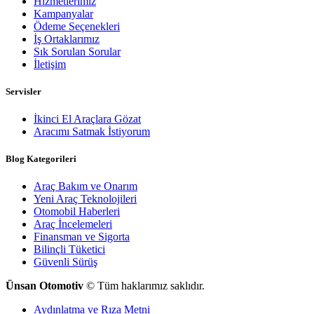
Hizmetlerimiz
Kampanyalar
Ödeme Seçenekleri
İş Ortaklarımız
Sık Sorulan Sorular
İletişim
Servisler
İkinci El Araçlara Gözat
Aracımı Satmak İstiyorum
Blog Kategorileri
Araç Bakım ve Onarım
Yeni Araç Teknolojileri
Otomobil Haberleri
Araç İncelemeleri
Finansman ve Sigorta
Bilinçli Tüketici
Güvenli Sürüş
Ünsan Otomotiv
© Tüm haklarımız saklıdır.
Aydınlatma ve Rıza Metni