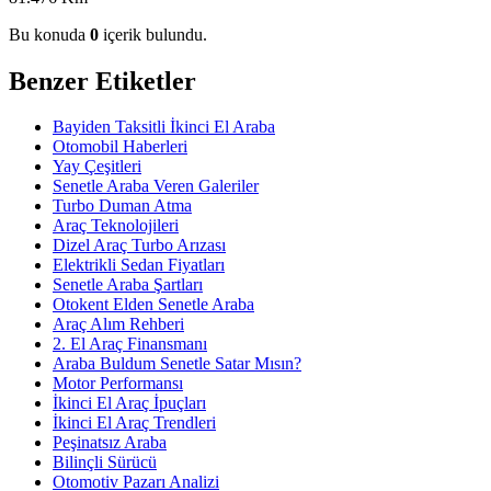
Bu konuda
0
içerik bulundu.
Benzer Etiketler
Bayiden Taksitli İkinci El Araba
Otomobil Haberleri
Yay Çeşitleri
Senetle Araba Veren Galeriler
Turbo Duman Atma
Araç Teknolojileri
Dizel Araç Turbo Arızası
Elektrikli Sedan Fiyatları
Senetle Araba Şartları
Otokent Elden Senetle Araba
Araç Alım Rehberi
2. El Araç Finansmanı
Araba Buldum Senetle Satar Mısın?
Motor Performansı
İkinci El Araç İpuçları
İkinci El Araç Trendleri
Peşinatsız Araba
Bilinçli Sürücü
Otomotiv Pazarı Analizi