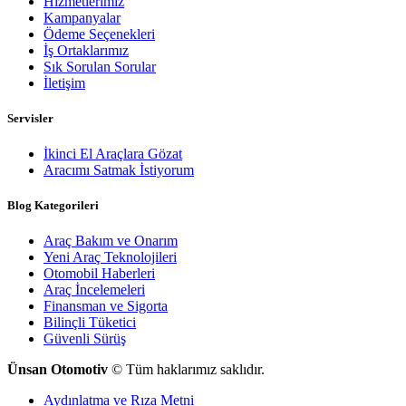
Hizmetlerimiz
Kampanyalar
Ödeme Seçenekleri
İş Ortaklarımız
Sık Sorulan Sorular
İletişim
Servisler
İkinci El Araçlara Gözat
Aracımı Satmak İstiyorum
Blog Kategorileri
Araç Bakım ve Onarım
Yeni Araç Teknolojileri
Otomobil Haberleri
Araç İncelemeleri
Finansman ve Sigorta
Bilinçli Tüketici
Güvenli Sürüş
Ünsan Otomotiv
© Tüm haklarımız saklıdır.
Aydınlatma ve Rıza Metni