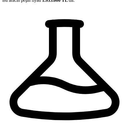
Bu aracın peşin fiyatı
1.935.000 TL
'dir.