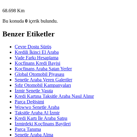
68.698 Km
Bu konuda
0
içerik bulundu.
Benzer Etiketler
Çevre Dostu Sürüş
Kredili İkinci El Araba
Vade Farkı Hesaplama
Koçfinans Kredi Bayisi
Koçfinans Araba Satan Yerler
Global Otomobil Piyasası
Senetle Araba Veren Galeriler
Sıfır Otomobil Kampanyaları
İzmir Senetle Vasıta
Kredi Kartına Taksitle Araba Nasıl Alınır
Parça Değişimi
Wowwo Senetle Araba
Taksitle Araba Al İzmir
Kredi Kartı İle Araba Satışı
İzmirdeki Koçfinans Bayileri
Parça Tanıma
Senetle Araba Alma