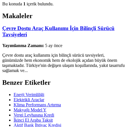
Bu konuda
1
içerik bulundu.
Makaleler
Çevre Dostu Araç Kullanımı İçin Bilinçli Sürücü
Tavsiyeleri
Yayımlanma Zamanı:
5 ay önce
Çevre dostu araç kullanımı için bilinçli sürücü tavsiyeleri,
günümüzde hem ekonomik hem de ekolojik açıdan büyük önem
taşımaktadır. Türkiye'nin değişen ulaşım koşullarında, yakıt tasarrufu
sağlamak ve...
Benzer Etiketler
Enerji Verimliliği
Elektrikli Araçlar
Klima Performans Artırma
Makyajlı Model Y
Vergi Levhasına Kredi
İkinci El Araba Taksit
Aktif Bank İhtiyaç Kredisi