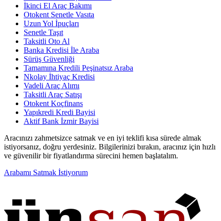
İkinci El Araç Bakımı
Otokent Senetle Vasıta
Uzun Yol İpuçları
Senetle Taşıt
Taksitli Oto Al
Banka Kredisi İle Araba
Sürüş Güvenliği
Tamamına Kredili Peşinatsız Araba
Nkolay İhtiyaç Kredisi
Vadeli Araç Alımı
Taksitli Araç Satışı
Otokent Koçfinans
Yapıkredi Kredi Bayisi
Aktif Bank İzmir Bayisi
Aracınızı zahmetsizce satmak ve en iyi teklifi kısa sürede almak
istiyorsanız, doğru yerdesiniz. Bilgilerinizi bırakın, aracınız için hızlı
ve güvenilir bir fiyatlandırma sürecini hemen başlatalım.
Arabamı Satmak İstiyorum