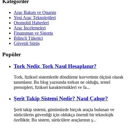
Kategoriler
Araç Bakım ve Onarım
Yeni Araç Teknolojileri
Otomobil Haberleri
Araç İncelemeleri
Finansman ve Sigorta
Bilinçli Tüketici
Güvenli Sürüş
Popüler
Tork Nedir, Tork Nasıl Hesaplanır?
Tork, fiziksel sistemlerde döndürme kuvvetinin ölçüsü olarak
tanımlanır. Bu blog yazısında torkun ne olduğu, temel
prensipleri, fiziksel karakteristikleri ve fa...
Şerit Takip Sistemi Nedir? Nasıl Çalışır?
Şerit takip sistemi, günümüzde birçok araçta bulunan ve
sürücülerin güvenliği için oldukça önemli bir teknolojik
özelliktir. Bu sistem, sürücülere araçlarının ş...