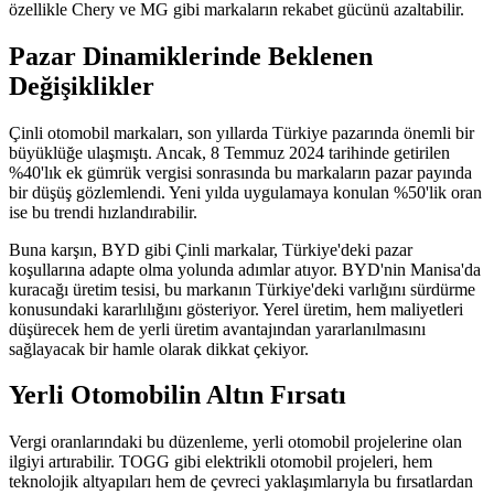
özellikle Chery ve MG gibi markaların rekabet gücünü azaltabilir.
Pazar Dinamiklerinde Beklenen
Değişiklikler
Çinli otomobil markaları, son yıllarda Türkiye pazarında önemli bir
büyüklüğe ulaşmıştı. Ancak, 8 Temmuz 2024 tarihinde getirilen
%40'lık ek gümrük vergisi sonrasında bu markaların pazar payında
bir düşüş gözlemlendi. Yeni yılda uygulamaya konulan %50'lik oran
ise bu trendi hızlandırabilir.
Buna karşın, BYD gibi Çinli markalar, Türkiye'deki pazar
koşullarına adapte olma yolunda adımlar atıyor. BYD'nin Manisa'da
kuracağı üretim tesisi, bu markanın Türkiye'deki varlığını sürdürme
konusundaki kararlılığını gösteriyor. Yerel üretim, hem maliyetleri
düşürecek hem de yerli üretim avantajından yararlanılmasını
sağlayacak bir hamle olarak dikkat çekiyor.
Yerli Otomobilin Altın Fırsatı
Vergi oranlarındaki bu düzenleme, yerli otomobil projelerine olan
ilgiyi artırabilir. TOGG gibi elektrikli otomobil projeleri, hem
teknolojik altyapıları hem de çevreci yaklaşımlarıyla bu fırsatlardan