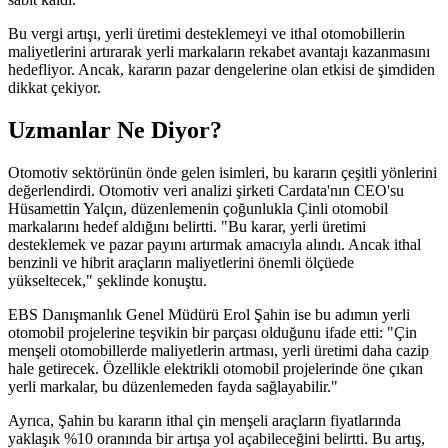
Bu vergi artışı, yerli üretimi desteklemeyi ve ithal otomobillerin
maliyetlerini artırarak yerli markaların rekabet avantajı kazanmasını
hedefliyor. Ancak, kararın pazar dengelerine olan etkisi de şimdiden
dikkat çekiyor.
Uzmanlar Ne Diyor?
Otomotiv sektörünün önde gelen isimleri, bu kararın çeşitli yönlerini
değerlendirdi. Otomotiv veri analizi şirketi Cardata'nın CEO'su
Hüsamettin Yalçın, düzenlemenin çoğunlukla Çinli otomobil
markalarını hedef aldığını belirtti. "Bu karar, yerli üretimi
desteklemek ve pazar payını artırmak amacıyla alındı. Ancak ithal
benzinli ve hibrit araçların maliyetlerini önemli ölçüede
yükseltecek," şeklinde konuştu.
EBS Danışmanlık Genel Müdürü Erol Şahin ise bu adımın yerli
otomobil projelerine teşvikin bir parçası olduğunu ifade etti: "Çin
menşeli otomobillerde maliyetlerin artması, yerli üretimi daha cazip
hale getirecek. Özellikle elektrikli otomobil projelerinde öne çıkan
yerli markalar, bu düzenlemeden fayda sağlayabilir."
Ayrıca, Şahin bu kararın ithal çin menşeli araçların fiyatlarında
yaklaşık %10 oranında bir artışa yol açabileceğini belirtti. Bu artış,