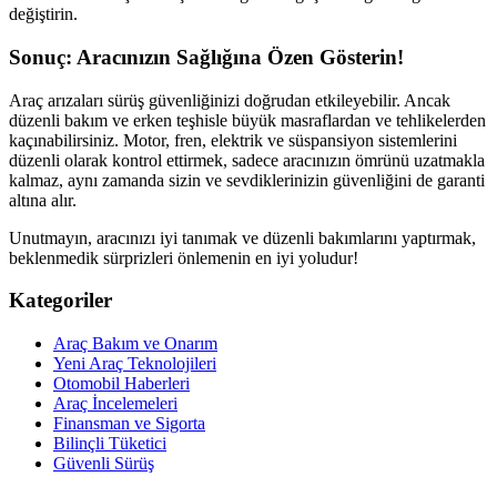
değiştirin.
Sonuç: Aracınızın Sağlığına Özen Gösterin!
Araç arızaları sürüş güvenliğinizi doğrudan etkileyebilir. Ancak
düzenli bakım ve erken teşhisle büyük masraflardan ve tehlikelerden
kaçınabilirsiniz. Motor, fren, elektrik ve süspansiyon sistemlerini
düzenli olarak kontrol ettirmek, sadece aracınızın ömrünü uzatmakla
kalmaz, aynı zamanda sizin ve sevdiklerinizin güvenliğini de garanti
altına alır.
Unutmayın, aracınızı iyi tanımak ve düzenli bakımlarını yaptırmak,
beklenmedik sürprizleri önlemenin en iyi yoludur!
Kategoriler
Araç Bakım ve Onarım
Yeni Araç Teknolojileri
Otomobil Haberleri
Araç İncelemeleri
Finansman ve Sigorta
Bilinçli Tüketici
Güvenli Sürüş