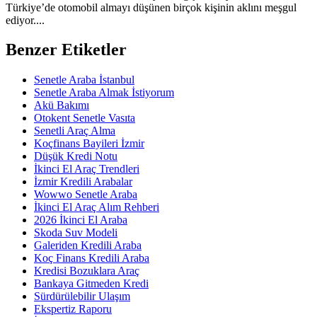
Türkiye’de otomobil almayı düşünen birçok kişinin aklını meşgul
ediyor....
Benzer Etiketler
Senetle Araba İstanbul
Senetle Araba Almak İstiyorum
Akü Bakımı
Otokent Senetle Vasıta
Senetli Araç Alma
Koçfinans Bayileri İzmir
Düşük Kredi Notu
İkinci El Araç Trendleri
İzmir Kredili Arabalar
Wowwo Senetle Araba
İkinci El Araç Alım Rehberi
2026 İkinci El Araba
Skoda Suv Modeli
Galeriden Kredili Araba
Koç Finans Kredili Araba
Kredisi Bozuklara Araç
Bankaya Gitmeden Kredi
Sürdürülebilir Ulaşım
Ekspertiz Raporu