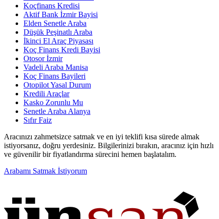
Koçfinans Kredisi
Aktif Bank İzmir Bayisi
Elden Senetle Araba
Düşük Peşinatlı Araba
İkinci El Araç Piyasası
Koç Finans Kredi Bayisi
Otosor İzmir
Vadeli Araba Manisa
Koç Finans Bayileri
Otopilot Yasal Durum
Kredili Araçlar
Kasko Zorunlu Mu
Senetle Araba Alanya
Sıfır Faiz
Aracınızı zahmetsizce satmak ve en iyi teklifi kısa sürede almak
istiyorsanız, doğru yerdesiniz. Bilgilerinizi bırakın, aracınız için hızlı
ve güvenilir bir fiyatlandırma sürecini hemen başlatalım.
Arabamı Satmak İstiyorum