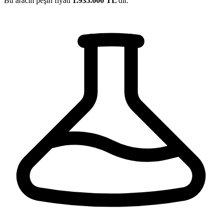
Bu aracın peşin fiyatı
1.935.000 TL
'dir.