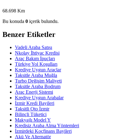
68.698 Km
Bu konuda
0
içerik bulundu.
Benzer Etiketler
Vadeli Araba Satışı
Nkolay İhtiyaç Kredisi
Araç Bakım İpuçları
Türkiye Yol Koşulları
Krediye Uygun Araçlar
Taksitle Araba Muğla
Turbo Değişim Maliyeti
Taksitle Araba Bodrum
Araç Enerji Sistemi
Krediye Uygun Arabalar
İzmir Kredi Bayileri
Taksitli Oto İzmir
Bilinçli Tüketici
Makyajlı Model Y
Kredisiz Araba Alma Yöntemleri
İzmirdeki Koçfinans Bayileri
Akü Ve Alternatör