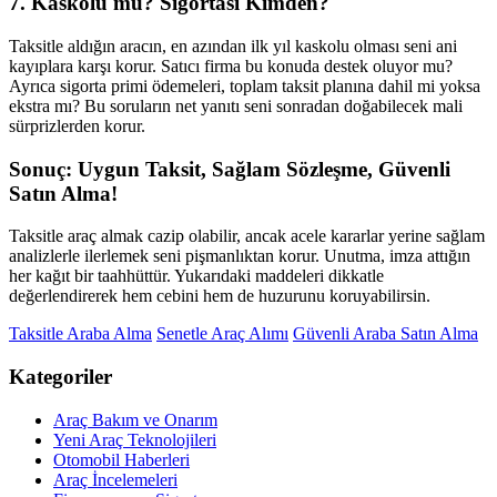
7. Kaskolu mu? Sigortası Kimden?
Taksitle aldığın aracın, en azından ilk yıl kaskolu olması seni ani
kayıplara karşı korur. Satıcı firma bu konuda destek oluyor mu?
Ayrıca sigorta primi ödemeleri, toplam taksit planına dahil mi yoksa
ekstra mı? Bu soruların net yanıtı seni sonradan doğabilecek mali
sürprizlerden korur.
Sonuç: Uygun Taksit, Sağlam Sözleşme, Güvenli
Satın Alma!
Taksitle araç almak cazip olabilir, ancak acele kararlar yerine sağlam
analizlerle ilerlemek seni pişmanlıktan korur. Unutma, imza attığın
her kağıt bir taahhüttür. Yukarıdaki maddeleri dikkatle
değerlendirerek hem cebini hem de huzurunu koruyabilirsin.
Taksitle Araba Alma
Senetle Araç Alımı
Güvenli Araba Satın Alma
Kategoriler
Araç Bakım ve Onarım
Yeni Araç Teknolojileri
Otomobil Haberleri
Araç İncelemeleri