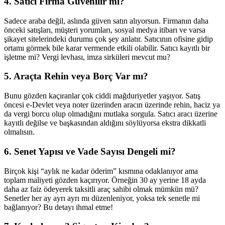
4. Satıcı Firma Güvenilir mi?
Sadece araba değil, aslında güven satın alıyorsun. Firmanın daha
önceki satışları, müşteri yorumları, sosyal medya itibarı ve varsa
şikayet sitelerindeki durumu çok şey anlatır. Satıcının ofisine gidip
ortamı görmek bile karar vermende etkili olabilir. Satıcı kayıtlı bir
işletme mi? Vergi levhası, imza sirküleri mevcut mu?
5. Araçta Rehin veya Borç Var mı?
Bunu gözden kaçıranlar çok ciddi mağduriyetler yaşıyor. Satış
öncesi e-Devlet veya noter üzerinden aracın üzerinde rehin, haciz ya
da vergi borcu olup olmadığını mutlaka sorgula. Satıcı aracı üzerine
kayıtlı değilse ve başkasından aldığını söylüyorsa ekstra dikkatli
olmalısın.
6. Senet Yapısı ve Vade Sayısı Dengeli mi?
Birçok kişi “aylık ne kadar öderim” kısmına odaklanıyor ama
toplam maliyeti gözden kaçırıyor. Örneğin 30 ay yerine 18 ayda
daha az faiz ödeyerek taksitli araç sahibi olmak mümkün mü?
Senetler her ay ayrı ayrı mı düzenleniyor, yoksa tek senetle mi
bağlanıyor? Bu detayı ihmal etme!