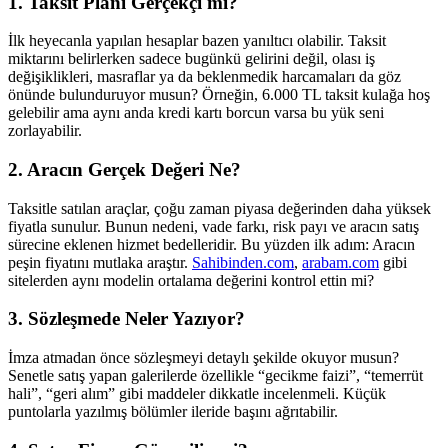
1. Taksit Planı Gerçekçi mi?
İlk heyecanla yapılan hesaplar bazen yanıltıcı olabilir. Taksit
miktarını belirlerken sadece bugünkü gelirini değil, olası iş
değişiklikleri, masraflar ya da beklenmedik harcamaları da göz
önünde bulunduruyor musun? Örneğin, 6.000 TL taksit kulağa hoş
gelebilir ama aynı anda kredi kartı borcun varsa bu yük seni
zorlayabilir.
2. Aracın Gerçek Değeri Ne?
Taksitle satılan araçlar, çoğu zaman piyasa değerinden daha yüksek
fiyatla sunulur. Bunun nedeni, vade farkı, risk payı ve aracın satış
sürecine eklenen hizmet bedelleridir. Bu yüzden ilk adım: Aracın
peşin fiyatını mutlaka araştır.
Sahibinden.com
,
arabam.com
gibi
sitelerden aynı modelin ortalama değerini kontrol ettin mi?
3. Sözleşmede Neler Yazıyor?
İmza atmadan önce sözleşmeyi detaylı şekilde okuyor musun?
Senetle satış yapan galerilerde özellikle “gecikme faizi”, “temerrüt
hali”, “geri alım” gibi maddeler dikkatle incelenmeli. Küçük
puntolarla yazılmış bölümler ileride başını ağrıtabilir.