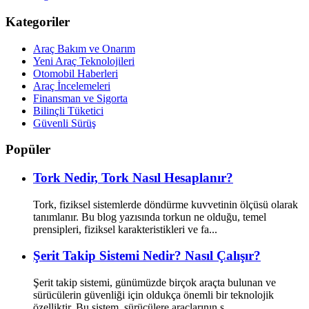
Kategoriler
Araç Bakım ve Onarım
Yeni Araç Teknolojileri
Otomobil Haberleri
Araç İncelemeleri
Finansman ve Sigorta
Bilinçli Tüketici
Güvenli Sürüş
Popüler
Tork Nedir, Tork Nasıl Hesaplanır?
Tork, fiziksel sistemlerde döndürme kuvvetinin ölçüsü olarak
tanımlanır. Bu blog yazısında torkun ne olduğu, temel
prensipleri, fiziksel karakteristikleri ve fa...
Şerit Takip Sistemi Nedir? Nasıl Çalışır?
Şerit takip sistemi, günümüzde birçok araçta bulunan ve
sürücülerin güvenliği için oldukça önemli bir teknolojik
özelliktir. Bu sistem, sürücülere araçlarının ş...