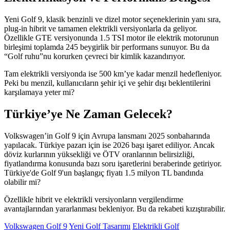
Yeni Golf 9, klasik benzinli ve dizel motor seçeneklerinin yanı sıra,
plug-in hibrit ve tamamen elektrikli versiyonlarla da geliyor.
Özellikle GTE versiyonunda 1.5 TSI motor ile elektrik motorunun
birleşimi toplamda 245 beygirlik bir performans sunuyor. Bu da
“Golf ruhu”nu korurken çevreci bir kimlik kazandırıyor.
Tam elektrikli versiyonda ise 500 km’ye kadar menzil hedefleniyor.
Peki bu menzil, kullanıcıların şehir içi ve şehir dışı beklentilerini
karşılamaya yeter mi?
Türkiye’ye Ne Zaman Gelecek?
Volkswagen’in Golf 9 için Avrupa lansmanı 2025 sonbaharında
yapılacak. Türkiye pazarı için ise 2026 başı işaret ediliyor. Ancak
döviz kurlarının yüksekliği ve ÖTV oranlarının belirsizliği,
fiyatlandırma konusunda bazı soru işaretlerini beraberinde getiriyor.
Türkiye'de Golf 9'un başlangıç fiyatı 1.5 milyon TL bandında
olabilir mi?
Özellikle hibrit ve elektrikli versiyonların vergilendirme
avantajlarından yararlanması bekleniyor. Bu da rekabeti kızıştırabilir.
Volkswagen Golf 9
Yeni Golf Tasarımı
Elektrikli Golf