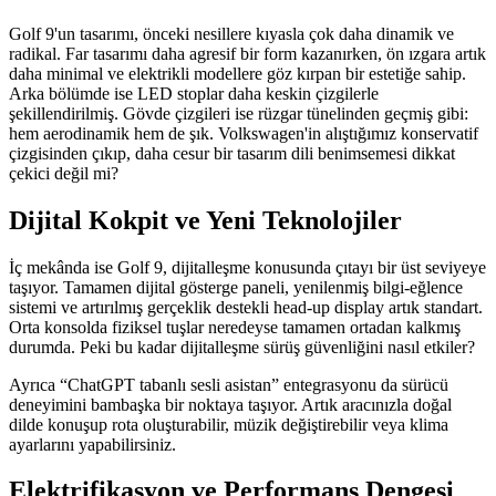
Golf 9'un tasarımı, önceki nesillere kıyasla çok daha dinamik ve
radikal. Far tasarımı daha agresif bir form kazanırken, ön ızgara artık
daha minimal ve elektrikli modellere göz kırpan bir estetiğe sahip.
Arka bölümde ise LED stoplar daha keskin çizgilerle
şekillendirilmiş. Gövde çizgileri ise rüzgar tünelinden geçmiş gibi:
hem aerodinamik hem de şık. Volkswagen'in alıştığımız konservatif
çizgisinden çıkıp, daha cesur bir tasarım dili benimsemesi dikkat
çekici değil mi?
Dijital Kokpit ve Yeni Teknolojiler
İç mekânda ise Golf 9, dijitalleşme konusunda çıtayı bir üst seviyeye
taşıyor. Tamamen dijital gösterge paneli, yenilenmiş bilgi-eğlence
sistemi ve artırılmış gerçeklik destekli head-up display artık standart.
Orta konsolda fiziksel tuşlar neredeyse tamamen ortadan kalkmış
durumda. Peki bu kadar dijitalleşme sürüş güvenliğini nasıl etkiler?
Ayrıca “ChatGPT tabanlı sesli asistan” entegrasyonu da sürücü
deneyimini bambaşka bir noktaya taşıyor. Artık aracınızla doğal
dilde konuşup rota oluşturabilir, müzik değiştirebilir veya klima
ayarlarını yapabilirsiniz.
Elektrifikasyon ve Performans Dengesi