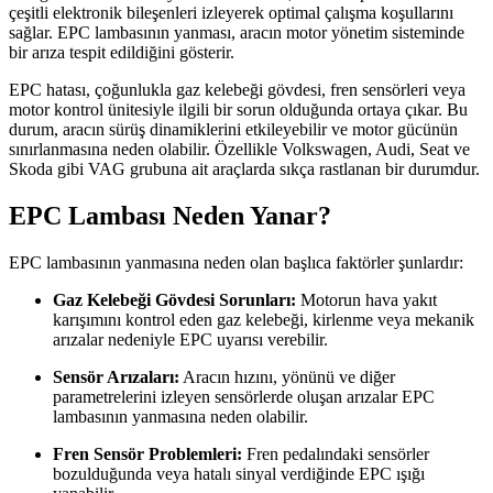
çeşitli elektronik bileşenleri izleyerek optimal çalışma koşullarını
sağlar. EPC lambasının yanması, aracın motor yönetim sisteminde
bir arıza tespit edildiğini gösterir.
EPC hatası, çoğunlukla gaz kelebeği gövdesi, fren sensörleri veya
motor kontrol ünitesiyle ilgili bir sorun olduğunda ortaya çıkar. Bu
durum, aracın sürüş dinamiklerini etkileyebilir ve motor gücünün
sınırlanmasına neden olabilir. Özellikle Volkswagen, Audi, Seat ve
Skoda gibi VAG grubuna ait araçlarda sıkça rastlanan bir durumdur.
EPC Lambası Neden Yanar?
EPC lambasının yanmasına neden olan başlıca faktörler şunlardır:
Gaz Kelebeği Gövdesi Sorunları:
Motorun hava yakıt
karışımını kontrol eden gaz kelebeği, kirlenme veya mekanik
arızalar nedeniyle EPC uyarısı verebilir.
Sensör Arızaları:
Aracın hızını, yönünü ve diğer
parametrelerini izleyen sensörlerde oluşan arızalar EPC
lambasının yanmasına neden olabilir.
Fren Sensör Problemleri:
Fren pedalındaki sensörler
bozulduğunda veya hatalı sinyal verdiğinde EPC ışığı