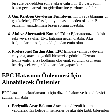
bir süre bekledikten sonra tekrar çalıştırın. Bu basit adım,
bazen geçici arızaların giderilmesine yardımcı olabilir.
Gaz Kelebeği Gövdesini Temizleyin:
Kirli veya tıkanmış bir
gaz kelebeği EPC ışığının yanmasına neden olabilir. Bu
parçanın temizlenmesi bazen sorunu çözebilir.
Akü ve Alternatörü Kontrol Edin:
Eğer aracınızın aküsü
eski veya zayıfsa, EPC hatasına neden olabilir. Akü
bağlantılarının sağlam olduğundan emin olun.
Profesyonel Yardım Alın:
EPC lambası yanmaya devam
ediyorsa, aracınızı yetkili bir servise götürün. Uzman
teknisyenler, arıza kodlarını okuyarak sorunun kaynağını
belirleyecek ve gerekli onarımları yapacaktır.
EPC Hatasının Önlenmesi İçin
Alınabilecek Önlemler
EPC hatasının tekrarlamaması için düzenli bakım ve bazı önleyici
adımlar alınabilir:
Periyodik Araç Bakımı:
Aracınızın düzenli bakımını
yaptırarak gaz kelebeği, sensörler ve akü gibi kritik bileşenleri